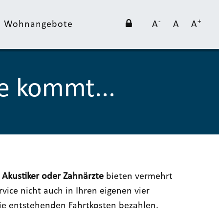
-
+
nd Wohnangebote
A
A
A
e kommt...
 Akustiker oder Zahnärzte
bieten vermehrt
vice nicht auch in Ihren eigenen vier
ie entstehenden Fahrtkosten bezahlen.