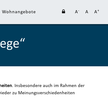
-
+
nd Wohnangebote
A
A
A
lege“
heiten
. Insbesondere auch im Rahmen der
 wieder zu Meinungsverschiedenheiten