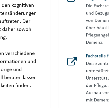
 den kognitiven
Die Fachste
ltensänderungen
und Bezugs
von Demenz
uftreten. Der
über häusli
t daher sowohl
Pflegeange
ung.
Demenz.
en verschiedene
Fachstelle
Informationen und
Diese zentr
hörige und
unterstütz
ll beraten lassen
Unterstütz
keiten finden.
der Pflege.
Ausbau von
mit Demenz