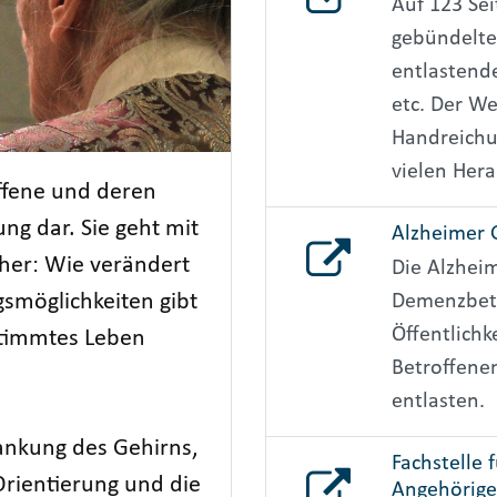
Auf 123 Se
gebündelte 
entlastende
etc. Der We
Handreichun
vielen Hera
ffene und deren
g dar. Sie geht mit
Alzheimer G
nher: Wie verändert
Die Alzheim
gsmöglichkeiten gibt
Demenzbetr
Öffentlichke
stimmtes Leben
Betroffene
entlasten.
ankung des Gehirns,
Fachstelle 
Orientierung und die
Angehörig