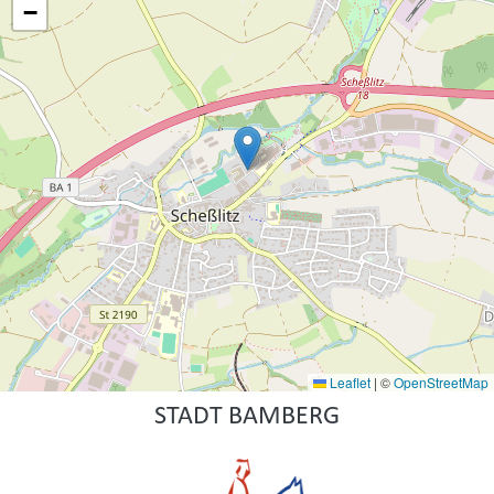
−
Leaflet
|
©
OpenStreetMap
STADT BAMBERG