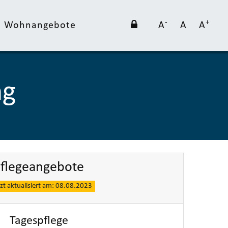
-
+
nd Wohnangebote
A
A
A
ng
flegeangebote
tzt aktualisiert am: 08.08.2023
Tagespflege