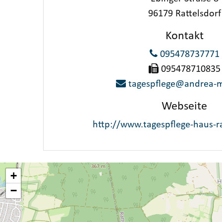
96179 Rattelsdorf
Kontakt
095478737771
095478710835
tagespflege@andrea-m
Webseite
http://www.tagespflege-haus-ra
+
−