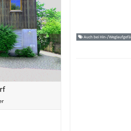
Auch bei Hin-/Weglaufgef
rf
er