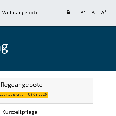
-
+
nd Wohnangebote
A
A
A
ng
flegeangebote
tzt aktualisiert am: 03.08.2026
Kurzzeitpflege