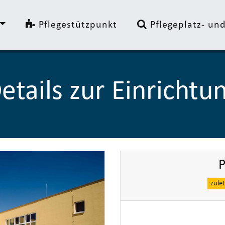
Pflegestützpunkt
Pflegeplatz- u
etails zur Einrichtu
P
zule