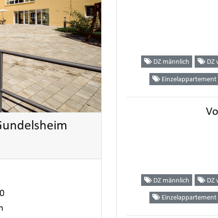
DZ männlich
DZ w
Einzelappartement
Vo
Gundelsheim
H
DZ männlich
DZ w
0
Einzelappartement
m