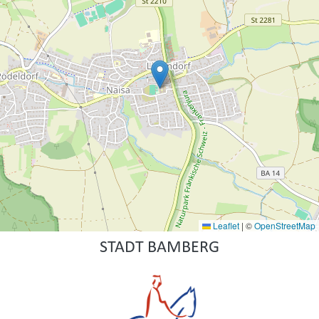
Leaflet
|
©
OpenStreetMap
STADT BAMBERG