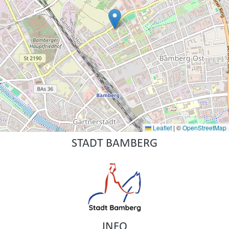
Leaflet
|
©
OpenStreetMap
STADT BAMBERG
INFO