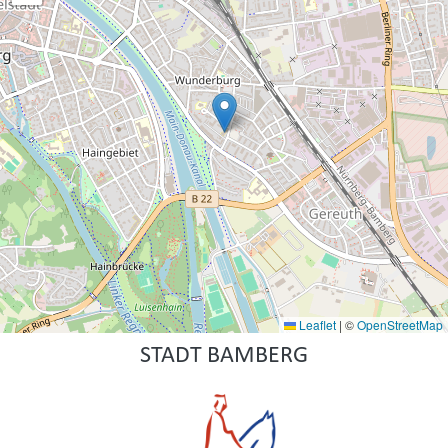
Leaflet
|
©
OpenStreetMap
STADT BAMBERG