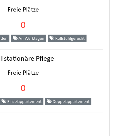
Freie Plätze
0
nden
An Werktagen
Rollstuhlgerecht
llstationäre Pflege
Freie Plätze
0
Einzelappartement
Doppelappartement