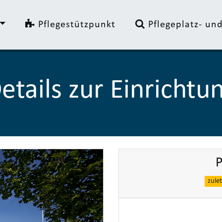
Pflegestützpunkt
Pflegeplatz- u
etails zur Einrichtu
P
zule