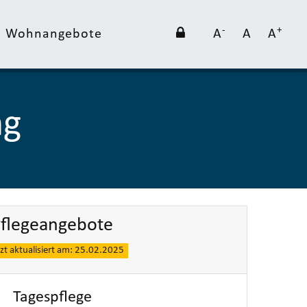
-
+
nd Wohnangebote
A
A
A
ng
flegeangebote
tzt aktualisiert am: 25.02.2025
Tagespflege