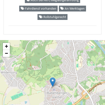
Auch bei Hin-/Weglaufgefährdung
Fahrdienst vorhanden
An Werktagen
Rollstuhlgerecht
+
−