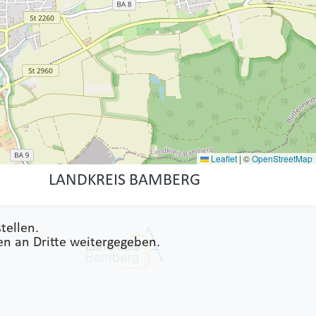
Leaflet
|
©
OpenStreetMap
LANDKREIS BAMBERG
tellen.
en an Dritte weitergegeben.