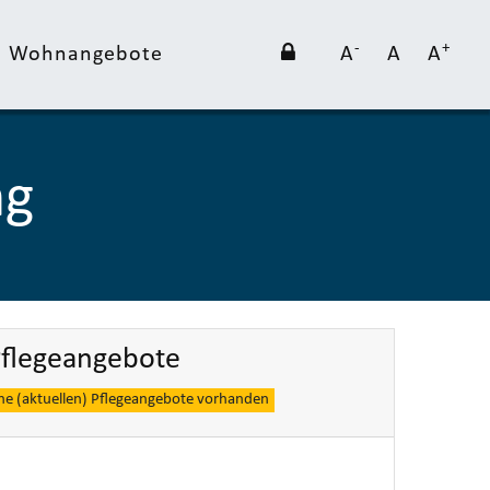
-
+
nd Wohnangebote
A
A
A
ng
flegeangebote
ine (aktuellen) Pflegeangebote vorhanden