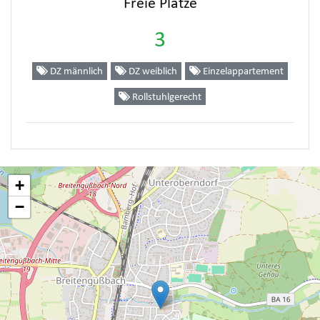
Freie Plätze
3
DZ männlich
DZ weiblich
Einzelappartement
Rollstuhlgerecht
+
−