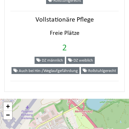
Rollstuhlgerecht
Vollstationäre Pflege
Freie Plätze
2
DZ männlich
DZ weiblich
Auch bei Hin-/Weglaufgefährdung
Rollstuhlgerecht
+
−