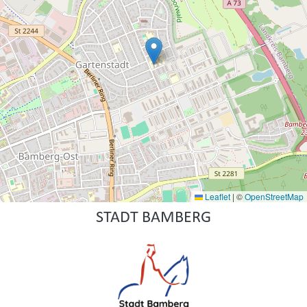
Leaflet
|
©
OpenStreetMap
STADT BAMBERG